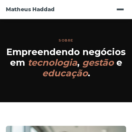
Matheus Haddad
HOME
SOBRE
SOBRE
Empreendendo negócios
PALESTRAS
em
tecnologia
,
gestão
e
MENTORIA
educação
.
LIVROS
EMPRESAS
CONTATO